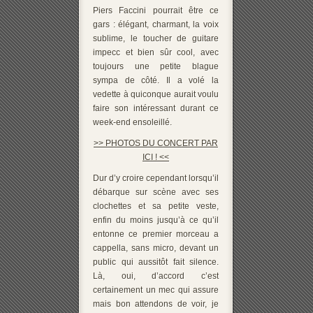
Piers Faccini pourrait être ce
gars : élégant, charmant, la voix
sublime, le toucher de guitare
impecc et bien sûr cool, avec
toujours une petite blague
sympa de côté. Il a volé la
vedette à quiconque aurait voulu
faire son intéressant durant ce
week-end ensoleillé.
>> PHOTOS DU CONCERT PAR
ICI ! <<
Dur d’y croire cependant lorsqu’il
débarque sur scène avec ses
clochettes et sa petite veste,
enfin du moins jusqu’à ce qu’il
entonne ce premier morceau a
cappella, sans micro, devant un
public qui aussitôt fait silence.
Là, oui, d’accord c’est
certainement un mec qui assure
mais bon attendons de voir, je