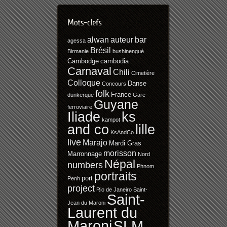
alwan
auteur
bar
agessa
Brésil
Birmanie
bushinengué
Cambodge
cambodia
Carnaval
Chili
Cimetière
Colloque
Danse
Concours
folk
France
dunkerque
Gare
Guyane
ferroviaire
Iliade
ks
kampot
and co
lille
KsAndCo
live
Marajo
Mardi Gras
morisson
Marronnage
Nord
Népal
numbers
Phnom
portraits
port
Penh
project
Rio de Janeiro
Saint-
Saint-
Jean du Maroni
Laurent du
SLM
Maroni