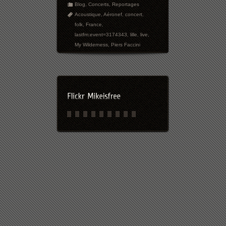
Blog
,
Concerts
,
Reportages
Acoustique
,
Aéronef
,
concert
,
folk
,
France
,
lastfm:event=3174343
,
lille
,
live
,
My Wilderness
,
Piers Faccini