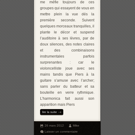
me méfie toujours de ces
groupes qui essayent de vous en
mettre plein la vue dés la
première seconde. Suivent
quelques morceaux tranquilles, il
plante le décor et suspend
l’auditoire à ses lèvres, par de
doux silences, des notes claires
et des combinaisons
instrumentales parfois
surprenantes : car le
violoncelliste joue avec ses
mains tandis que Piers à la
guitare s’amuse avec l’archer;
sans parler du batteur et sa
bouteille en verre rythmique.
L’harmonica fait aussi son
apparition mais Piers
lire la suite
26 mars 2012
Mike
Laisser un commentaire