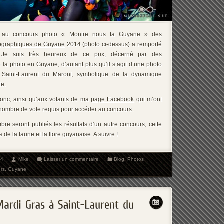
on au concours photo « Montre nous ta Guyane » des
ographiques de Guyane
2014 (photo ci-dessus) a remporté
 Je suis très heureux de ce prix, décerné par des
 la photo en Guyane; d’autant plus qu’il s’agit d’une photo
Saint-Laurent du Maroni, symbolique de la dynamique
le.
donc, ainsi qu’aux votants de ma
page Facebook
qui m’ont
 nombre de vote requis pour accéder au concours.
bre seront publiés les résultats d’un autre concours, cette
s de la faune et la flore guyanaise. A suivre !
14
Mike
Laisser un commentaire
Blog
,
Photos
rs
,
Guyane