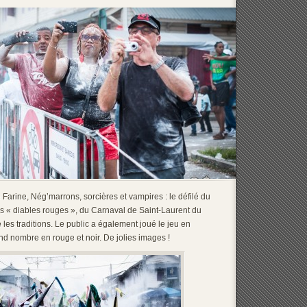
Farine, Nég’marrons, sorcières et vampires : le défilé du
es « diables rouges », du Carnaval de Saint-Laurent du
 les traditions. Le public a également joué le jeu en
and nombre en rouge et noir. De jolies images !