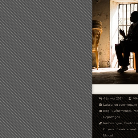
4 janvier 2014
Mik
Laisser un commentaire
Blog
,
Evénementiel
,
Pho
Reportages
bushinengué
,
Guilitin Da
Guyane
,
Saint-Laurent 
Maroni