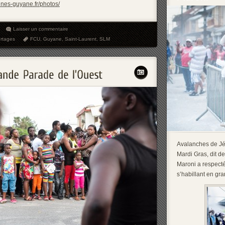
ines-guyane.fr/photos/
Laisser un commentaire
rtages
FCU
,
Guyane
,
Saint-Laurent
,
SLM
Avalanches de Jé 
Mardi Gras, dit d
Maroni a respecté
s’habillant en gr