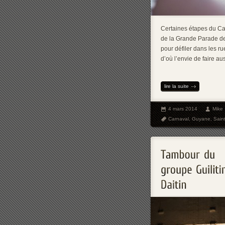
Certaines étapes du Ca
de la Grande Parade de
pour défiler dans les rue
d’où l’envie de faire au
lire la suite
4 mars 2014
Mike
Carnaval
,
Guyane
,
Sain