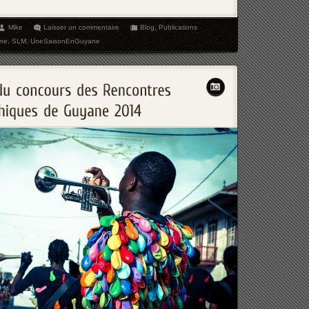
Mike
Laisser un commentaire
Blog
,
Publications
ine
,
SLM
,
UneSaisonEnGuyane