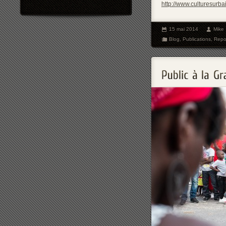
http://www.culturesurba
15 mai 2014
Mike
Blog
,
Publications
,
Repo