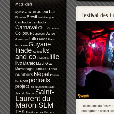
alwan
auteur
bar
agessa
Brésil
Birmanie
bushinengué
Cambodge
cambodia
Carnaval
Chili
Cimetière
Colloque
Danse
Concours
folk
France
dunkerque
Gare
Guyane
ferroviaire
Iliade
ks
kampot
and co
lille
KsAndCo
live
Marajo
Mardi Gras
morisson
Marronnage
Nord
Népal
numbers
Phnom
portraits
port
Penh
project
Rio de Janeiro
Saint-
Saint-
Jean du Maroni
Laurent du
SLM
Maroni
Les images du Festival 
TEK
photographe officiel, son
Théâtre
urbex
Vietnam