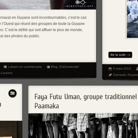
rnaval en Guyane sont incontournables, c’est le cas
 l’Ouest qui réunit des groupes de toute la Guyane
s. C’est le défilé qui voit affluer le plus de monde,
ssi des photos du public.
lire la suite
Laisser un commentaire
Blog
,
Evénementiel
5 mars 2014
t-Laurent
Carnaval
,
Guyan