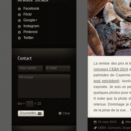
Facebook
Flickr
Google+
Instagram
Pinterest
Twitter
La remise des prix et 
concours CEBA 2014
a
palmistes de Cayenne. 
post précédent
), laur
exposée. Je suis un peu
quelques photos pour mo
A noter que la photo d
six +
= 15
retenue. Dommage je l’
de la prise de la vue… !)
Soumettre
Clear
20 mars 2015
Mik
CEBA
,
Concours
,
Guya