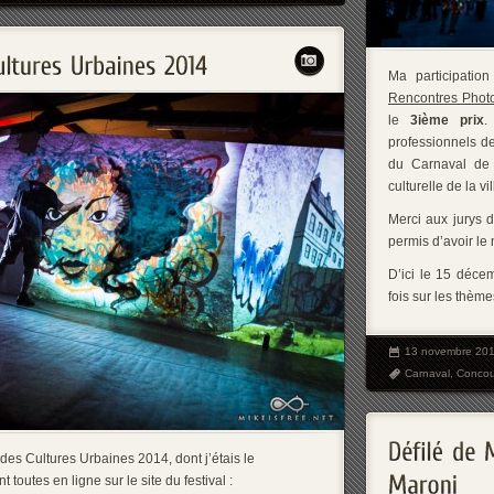
Ma participati
Rencontres Phot
le
3ième prix
.
professionnels de
du Carnaval de 
culturelle de la vil
Merci aux jurys 
permis d’avoir le
D’ici le 15 décem
fois sur les thème
13 novembre 20
Carnaval
,
Concou
des Cultures Urbaines 2014, dont j’étais le
t toutes en ligne sur le site du festival :