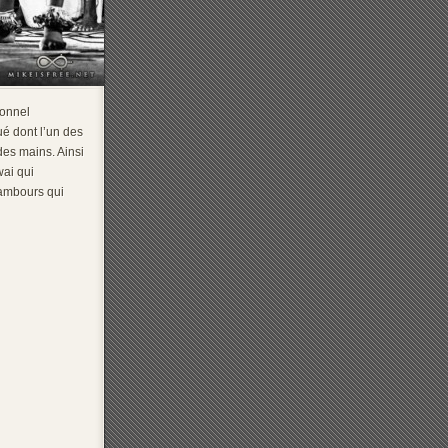
ionnel
é dont l’un des
des mains. Ainsi
wai qui
tambours qui