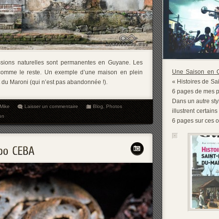
essions naturelles sont permanentes en Guyane. Les
Une Saison en 
comme le reste. Un exemple d’une maison en plein
« Histoires de Sai
 du Maroni (qui n’est pas abandonnée !).
6 pages de mes ph
Dans un autre sty
Mike
Laisser un commentaire
Blog
,
Photos
illustrent certai
on
6 pages sur ces o