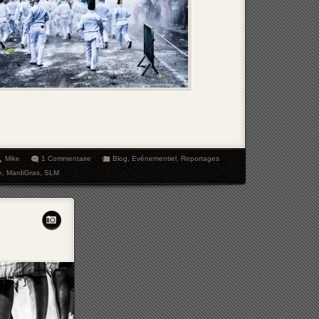
Mike
1 Commentaire
Blog
,
Evénementiel
,
Reportages
e
,
MardiGras
,
SLM