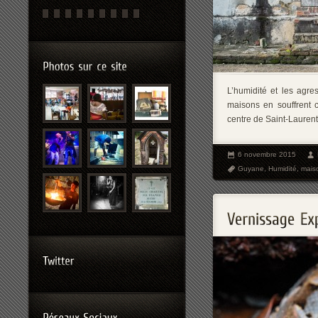
L’humidité et les agr
maisons en souffrent 
centre de Saint-Laurent
6 novembre 2015
Guyane
,
Humidité
,
mais