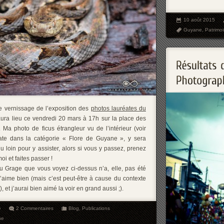
10 août 2015
Guyane
,
Patrimo
le vernissage de l’exposition des
photos lauréates du
ura lieu ce vendredi 20 mars à 17h sur la place des
Ma photo de ficus étrangleur vu de l’intérieur (voir
éate dans la catégorie « Flore de Guyane », y sera
 loin pour y assister, alors si vous y passez, prenez
i et faites passer !
u Grage que vous voyez ci-dessus n’a, elle, pas été
aime bien (mais c’est peut-être à cause du contexte
, et j’aurai bien aimé la voir en grand aussi ;).
e
2 Commentaires
Blog
,
Publications
ne