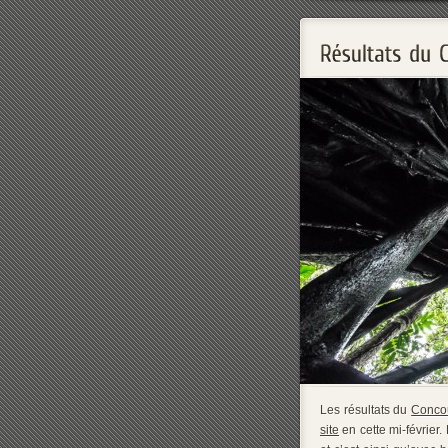
Les résultats du
Conco
site
en cette mi-février.