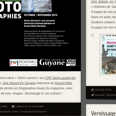
Une Saison en 
« Histoires de Sai
6 pages de mes ph
Dans un autre sty
illustrent certai
6 pages sur ces o
Hors-série « Saint-Laurent » au
CIAP Saint Laurent du
e,
Une Saison En Guyane
exposera au
Grand Hôtel
 de photos en Digigraphie issues du magazine, avec
10 août 2015
de mes images. Vernissage le 1er octobre !
Guyane
,
Patrimo
Mike
Laisser un commentaire
Cayenne
,
Expo
,
UneSaisonEnGuyane