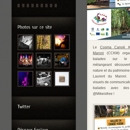
Le
Cosma Canoë K
Maroni
(CCKM) organ
balades sur le
mélangeant découver
nature et du patrimoine
Laurent du Maroni. 
visuels de communicati
balades avec des
@Mikeisfree !