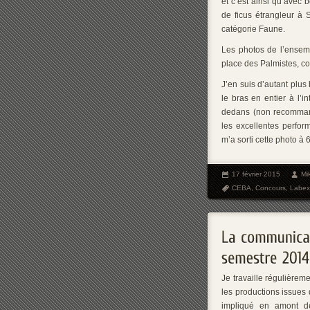
et c’est ainsi qu’avec
de ficus étrangleur à S
catégorie Faune.
Les photos de l’ensem
place des Palmistes, co
J’en suis d’autant plu
le bras en entier à l’in
dedans (non recommand
les excellentes perfo
m’a sorti cette photo à
17 février 2015
Mi
CEBA
,
Concours
,
Labex
Je travaille régulière
les productions issues
impliqué en amont de