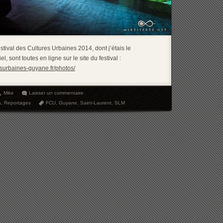
tival des Cultures Urbaines 2014, dont j’étais le
l, sont toutes en ligne sur le site du festival :
esurbaines-guyane.fr/photos/
Mike
Laisser un commentaire
s
,
Reportages
FCU
,
Guyane
,
Saint-Laurent
,
SLM