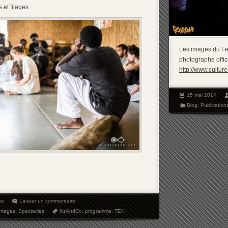
 et filages.
Les images du Fes
photographe officie
http://www.cultur
15 mai 2014
Blog
,
Publication
ke
Laisser un commentaire
rtages
,
Spectacles
KsAndCo
,
programme
,
TEK