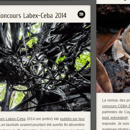
La remise des pri
concours CEBA 
palmistes de Cay
post précédent
),
urs Labex-Ceba
2014 ont (enfin!) été
publiés sur leur
exposée. Je suis 
 Les lauréats avaient pourtant été avertis fin décembre
quelques photos p