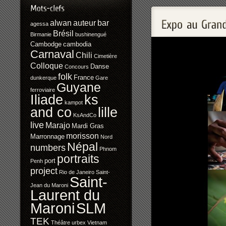
alwan
auteur
bar
agessa
Brésil
Birmanie
bushinengué
Cambodge
cambodia
Carnaval
Chili
Cimetière
Colloque
Danse
Concours
folk
France
dunkerque
Gare
Guyane
ferroviaire
Iliade
ks
kampot
and co
lille
KsAndCo
live
Marajo
Mardi Gras
morisson
Marronnage
Nord
Népal
numbers
Phnom
portraits
port
Penh
project
Rio de Janeiro
Saint-
Saint-
Jean du Maroni
Laurent du
SLM
Maroni
TEK
Théâtre
urbex
Vietnam