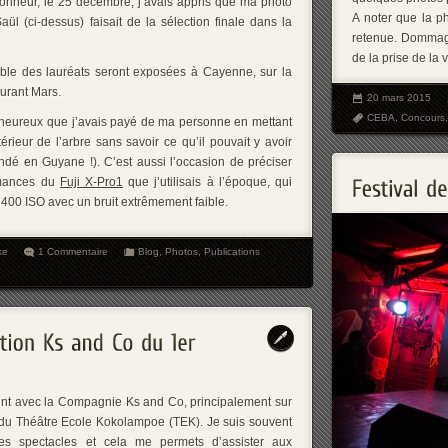
 bonheur, le 25 décembre, j’avais appris que ma photo
A noter que la p
aül (ci-dessus) faisait de la sélection finale dans la
retenue. Dommage
de la prise de la 
ble des lauréats seront exposées à Cayenne, sur la
urant Mars.
20 mars 2015
CEBA
,
Concours
s heureux que j’avais payé de ma personne en mettant
térieur de l’arbre sans savoir ce qu’il pouvait y avoir
é en Guyane !). C’est aussi l’occasion de préciser
rmances du
Fuji X-Pro1
que j’utilisais à l’époque, qui
 6400 ISO avec un bruit extrêmement faible.
ke
1 Commentaire
Blog
,
Photos
,
Publications
ment avec la Compagnie Ks and Co, principalement sur
 du Théâtre Ecole Kokolampoe (TEK). Je suis souvent
s spectacles et cela me permets d’assister aux