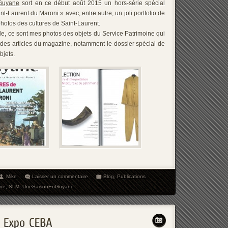
Guyane
sort en ce début août 2015 un hors-série spécial
nt-Laurent du Maroni » avec, entre autre, un joli portfolio de
otos des cultures de Saint-Laurent.
le, ce sont mes photos des objets du Service Patrimoine qui
ns des articles du magazine, notamment le dossier spécial de
bjets.
Mike
Laisser un commentaire
Blog
,
Publications
ine
,
SLM
,
UneSaisonEnGuyane