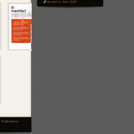
ks and co
,
livre
,
SLM
,
Publications