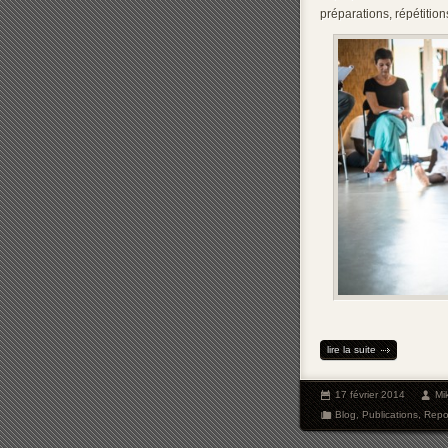
préparations, répétitions
lire la suite
17 février 2014
Mi
Blog
,
Publications
,
Repo