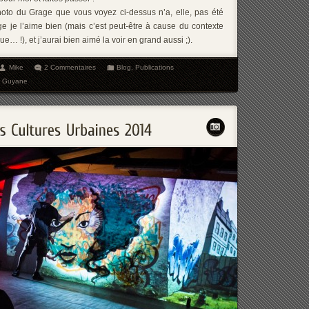
hoto du Grage que vous voyez ci-dessus n’a, elle, pas été
 je l’aime bien (mais c’est peut-être à cause du contexte
vue… !), et j’aurai bien aimé la voir en grand aussi ;).
Mike
2 Commentaires
Blog
,
Publications
,
Guyane