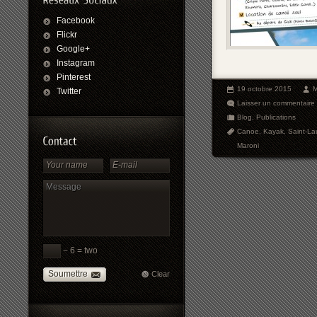
Facebook
Flickr
Google+
Instagram
Pinterest
19 octobre 2015
M
Twitter
Laisser un commentaire
Blog
,
Publications
Canoe
,
Kayak
,
Saint-La
Maroni
− 6 = two
Soumettre
Clear