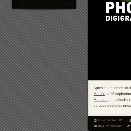
Après le lancement du 
Maroni
ce 19 septembr
Montabo
une sélection
du coup quelques unes 
22 septembre 2015
Blog
,
Publications