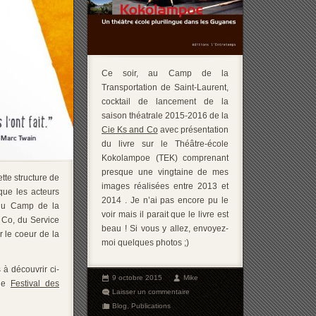
Ce soir, au Camp de la
Transportation de Saint-Laurent,
cocktail de lancement de la
saison théatrale 2015-2016 de la
Cie Ks and Co
avec présentation
du livre sur le Théâtre-école
Kokolampoe (TEK) comprenant
presque une vingtaine de mes
tte structure de
images réalisées entre 2013 et
que les acteurs
2014 . Je n’ai pas encore pu le
 du Camp de la
voir mais il parait que le livre est
 Co, du Service
beau ! Si vous y allez, envoyez-
 le coeur de la
moi quelques photos ;)
à découvrir ci-
9 octobre 2015
Mike
 le
Festival des
Laisser un commentaire
Blog
,
Publications