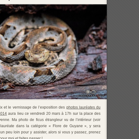
x et le vernissage de l’exposition des
photos lauréates du
2014
aura lieu ce vendredi 20 mars à 17h sur la place des
enne. Ma photo de ficus étrangleur vu de l’intérieur (voir
 lauréate dans la catégorie « Flore de Guyane », y sera
un peu loin pour y assister, alors si vous y passez, prenez
our moi et faites passer !