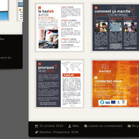
ike
urent du
15 octobre 2015
Mike
Laisser un commentaire
Blog
Manifact
,
Prospectus
,
SLM