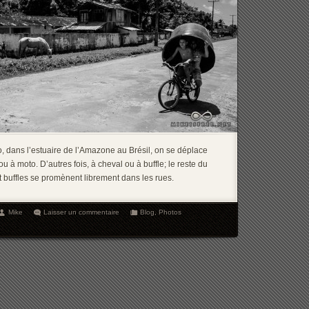
jo, dans l’estuaire de l’Amazone au Brésil, on se déplace
 à moto. D’autres fois, à cheval ou à buffle; le reste du
 buffles se promènent librement dans les rues.
Mike
Laisser un commentaire
Blog
,
Photos