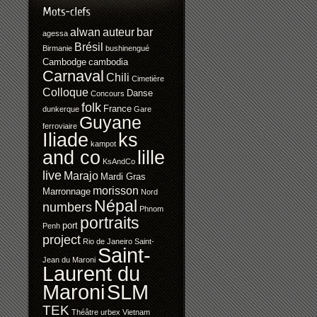
alwan
auteur
bar
agessa
Brésil
Birmanie
bushinengué
Cambodge
cambodia
Carnaval
Chili
Cimetière
Colloque
Danse
Concours
folk
France
dunkerque
Gare
Guyane
ferroviaire
Iliade
ks
kampot
and co
lille
KsAndCo
live
Marajo
Mardi Gras
morisson
Marronnage
Nord
Népal
numbers
Phnom
portraits
port
Penh
project
Rio de Janeiro
Saint-
Saint-
Jean du Maroni
Laurent du
SLM
Maroni
TEK
Théâtre
urbex
Vietnam