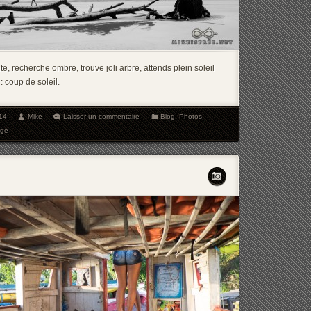
, recherche ombre, trouve joli arbre, attends plein soleil
 coup de soleil.
14
Mike
Laisser un commentaire
Blog
,
Photos
age