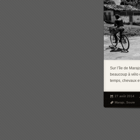
Sur l’île de Mara
beaucoup à vélo ou
temps, chevaux et
27 août 2014
Marajo
,
Soure