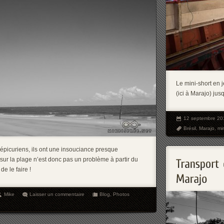
Le mini-short en 
(ici à Marajo) ju
12 septembre 20
Brésil
,
Marajo
,
mi
 épicuriens, ils ont une insouciance presque
 sur la plage n’est donc pas un problème à partir du
e le faire !
Mike
Laisser un commentaire
Blog
,
Photos