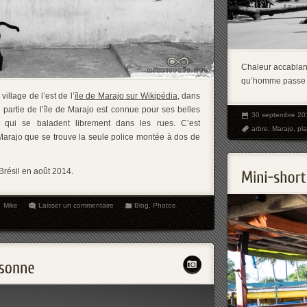
Chaleur accablante
qu’homme passe :
village de l’est de l’
île de Marajo sur Wikipédia
, dans
e partie de l’île de Marajo est connue pour ses belles
30 septembre 20
s qui se baladent librement dans les rues. C’est
arbre
,
Marajo
,
pl
 Marajo que se trouve la seule police montée à dos de
Brésil en août 2014.
Mike
Laisser un commentaire
Blog
,
Photos