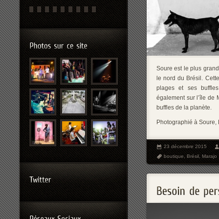
Soure est le plus grand 
le nord du Brésil. Cett
plages et ses buffle
également sur l’île de
buffles de la planète.
Photographié à Soure, 
23 décembre 2015
boutique
,
Brésil
,
Marajo