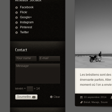
Facebook
Flickr
Google+
Instagram
Pinterest
Twitter
Les brésiliens sont des
énervante parfois. Aller
moment où l’on a envie d
seven +
= 14
Soumettre
Clear
10 septembre 2014
Brésil
,
Marajo
,
Soure