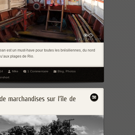
jean est un must-have pour toutes les brésiliennes, du nord
squ’aux plages de Rio.
14
Mike
1 Commentaire
Blog
,
Photos
ni-short