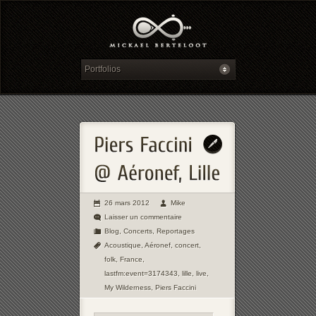
26 mars 2012
Mike
Laisser un commentaire
Blog
,
Concerts
,
Reportages
Acoustique
,
Aéronef
,
concert
,
folk
,
France
,
lastfm:event=3174343
,
lille
,
live
,
My Wilderness
,
Piers Faccini