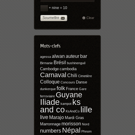
+ nine = 10
Soumettre
Clear
alwan
auteur
bar
agessa
Brésil
Birmanie
bushinengué
Cambodge
cambodia
Carnaval
Chili
Cimetière
Colloque
Danse
Concours
folk
France
dunkerque
Gare
Guyane
ferroviaire
Iliade
ks
kampot
and co
lille
KsAndCo
live
Marajo
Mardi Gras
morisson
Marronnage
Nord
Népal
numbers
Phnom