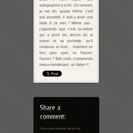
autographes à la fin.. En rentrant,
je me dis, quand même, c’est
pas possible, il doit y avoir une
faille à ce mec ! Même pas :
j’apprends que c’est lui-même
qui a peint les décors de la
scène et sa pochette, qu’il
compose et écrit… Vraiment un
bon gars quoi, ce Faccini.
Faccini ? Bah voilà, j’comprends
mieux maintenant : un italien !!
Your email address will not be