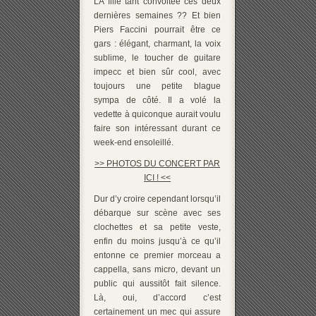
LA fille tant convoitée ces deux
dernières semaines ?? Et bien
Piers Faccini pourrait être ce
gars : élégant, charmant, la voix
sublime, le toucher de guitare
impecc et bien sûr cool, avec
toujours une petite blague
sympa de côté. Il a volé la
vedette à quiconque aurait voulu
faire son intéressant durant ce
week-end ensoleillé.
>> PHOTOS DU CONCERT PAR
ICI ! <<
Dur d’y croire cependant lorsqu’il
débarque sur scène avec ses
clochettes et sa petite veste,
enfin du moins jusqu’à ce qu’il
entonne ce premier morceau a
cappella, sans micro, devant un
public qui aussitôt fait silence.
Là, oui, d’accord c’est
certainement un mec qui assure