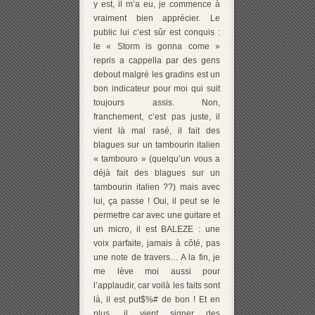
y est, il m’a eu, je commence à
vraiment bien apprécier. Le
public lui c’est sûr est conquis :
le « Storm is gonna come »
repris a cappella par des gens
debout malgré les gradins est un
bon indicateur pour moi qui suit
toujours assis. Non,
franchement, c’est pas juste, il
vient là mal rasé, il fait des
blagues sur un tambourin italien
« tambouro » (quelqu’un vous a
déjà fait des blagues sur un
tambourin italien ??) mais avec
lui, ça passe ! Oui, il peut se le
permettre car avec une guitare et
un micro, il est BALEZE : une
voix parfaite, jamais à côté, pas
une note de travers… A la fin, je
me lève moi aussi pour
l’applaudir, car voilà les faits sont
là, il est put$%# de bon ! Et en
plus, il vient signer des