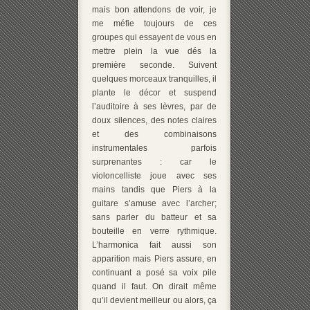
mais bon attendons de voir, je
me méfie toujours de ces
groupes qui essayent de vous en
mettre plein la vue dés la
première seconde. Suivent
quelques morceaux tranquilles, il
plante le décor et suspend
l’auditoire à ses lèvres, par de
doux silences, des notes claires
et des combinaisons
instrumentales parfois
surprenantes : car le
violoncelliste joue avec ses
mains tandis que Piers à la
guitare s’amuse avec l’archer;
sans parler du batteur et sa
bouteille en verre rythmique.
L’harmonica fait aussi son
apparition mais Piers
assure, en
continuant a posé sa voix pile
quand il faut. On dirait même
qu’il devient meilleur ou alors, ça