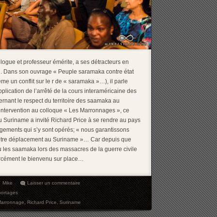
logue et professeur émérite, a ses détracteurs en
. Dans son ouvrage « Peuple saramaka contre état
me un conflit sur le r de « saramaka »…), il parle
lication de l’arrêté de la cours interaméricaine des
rnant le respect du territoire des saamaka au
intervention au colloque « Les Marronnages », ce
du Suriname a invité Richard Price à se rendre au pays
gements qui s’y sont opérés; « nous garantissons
 votre déplacement au Suriname »… Car depuis que
 les saamaka lors des massacres de la guerre civile
forcément le bienvenu sur place…
Mike
Laisser un commentaire
ortages
arronnage
,
Richard Price
,
Suriname