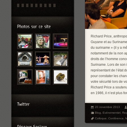
Richard Price, anthropo
Guyane et au Suriname
du suriname » (il y a mê
notamment de la non app
droits de l’homme conce
Suriname. Lors de son 
représentant de l’état 
pour constater les chan
votre sécurité lors de
Richard Price a soutenu
en 1986, il n’est plus 
20 novembre 2013
Blog
,
Evénementiel
,
Rep
Colloque
,
Conférence
,
M