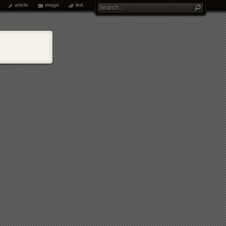
article
image
link