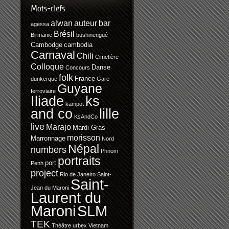
alwan
auteur
bar
agessa
Brésil
Birmanie
bushinengué
Cambodge
cambodia
Carnaval
Chili
Cimetière
Colloque
Danse
Concours
folk
France
dunkerque
Gare
Guyane
ferroviaire
Iliade
ks
kampot
and co
lille
KsAndCo
live
Marajo
Mardi Gras
morisson
Marronnage
Nord
Népal
numbers
Phnom
portraits
port
Penh
project
Rio de Janeiro
Saint-
Saint-
Jean du Maroni
Laurent du
SLM
Maroni
TEK
Théâtre
urbex
Vietnam