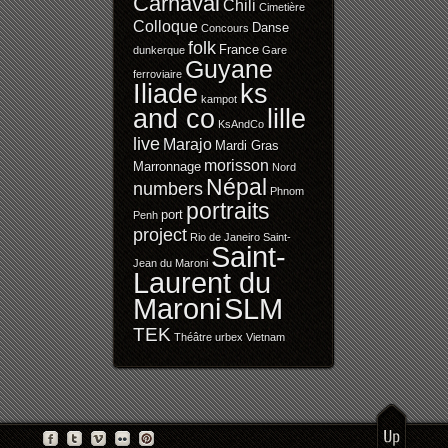
Carnaval
Chili
Cimetière
Colloque
Danse
Concours
folk
France
dunkerque
Gare
Guyane
ferroviaire
Iliade
ks
kampot
and co
lille
KsAndCo
live
Marajo
Mardi Gras
morisson
Marronnage
Nord
Népal
numbers
Phnom
portraits
port
Penh
project
Rio de Janeiro
Saint-
Saint-
Jean du Maroni
Laurent du
SLM
Maroni
TEK
Théâtre
urbex
Vietnam