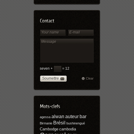
seven +
= 12
Soumettre
Clear
alwan
auteur
bar
agessa
Brésil
Birmanie
bushinengué
Cambodge
cambodia