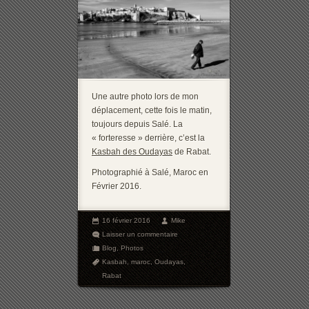
Une autre photo lors de mon
déplacement, cette fois le matin,
toujours depuis Salé. La
« forteresse » derrière, c’est la
Kasbah des Oudayas
de Rabat.
Photographié à Salé, Maroc en
Février 2016.
16 février 2016
Mike
Laisser un commentaire
Blog
,
Photos
Kasbah
,
maroc
,
Oudayas
,
Rabat