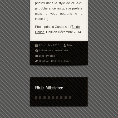
photos dans le style de celle-ci;
je publierai celles que je préfère
mais je vous épargne « la
totale » ;).
Photo prise à Castro sur l’
île de
Chiloë
, Chili en Décembre 2014.
28 octobre 2015
Mike
Laisser un commentaire
Blog
,
Photos
Bardeau
,
Chili
,
Iles Chiloe