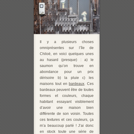
Il y a plusieurs choses
omniprésentes sur l’île de
Chiloë, en voici quelques unes
au hasard (presque) : a) le
saumon qu’on trouve en
abondance pour un prix
dérisoire b) la pluie c) les
maisons tout en
bardeaux
. Ces
bardeaux peuvent être de toutes
formes et couleurs, chaque
habitant essayant visiblement
d’avoir une maison bien
différente de son voisin. Toutes
ces textures et ces couleurs, ça
m’a beaucoup parlé ! J’ai donc
en stock toute une série de