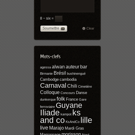
8 − six =
Soumettre
Clear
alwan
auteur
bar
agessa
Brésil
Birmanie
bushinengué
Cambodge
cambodia
Carnaval
Chili
Cimetière
Colloque
Danse
Concours
folk
France
dunkerque
Gare
Guyane
ferroviaire
Iliade
ks
kampot
and co
lille
KsAndCo
live
Marajo
Mardi Gras
morisson
Marronnage
Nord