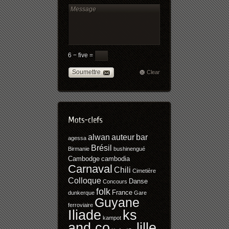
6 − five =
Soumettre
Clear
alwan
auteur
bar
agessa
Brésil
Birmanie
bushinengué
Cambodge
cambodia
Carnaval
Chili
Cimetière
Colloque
Danse
Concours
folk
France
dunkerque
Gare
Guyane
ferroviaire
Iliade
ks
kampot
and co
lille