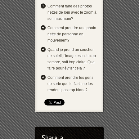
Comment faire des photos
nettes de loin avec le zoom à
son maximum?
Comment prendre une photo
nette de personne en
mouvement?
Quand je prend un coucher
de soleil, l'image est soit trop
sombre, soit trop claire. Que
faire pour éviter cela ?
Comment prendre les gens
de sorte que le flash ne les
rendent pas trop blanc?