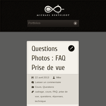
22 avril 2013
Mike
Laisser un commentaire
Cours
,
Questions
cadrage
,
cours
,
FAQ
,
prise de
vue
,
questions
,
réponses
,
technique