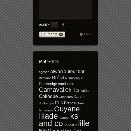
eight −
= 4
Soumettre
Clear
alwan
auteur
bar
agessa
Brésil
Birmanie
bushinengué
Cambodge
cambodia
Carnaval
Chili
Cimetière
Colloque
Danse
Concours
folk
France
dunkerque
Gare
Guyane
ferroviaire
Iliade
ks
kampot
and co
lille
KsAndCo
live
Marajo