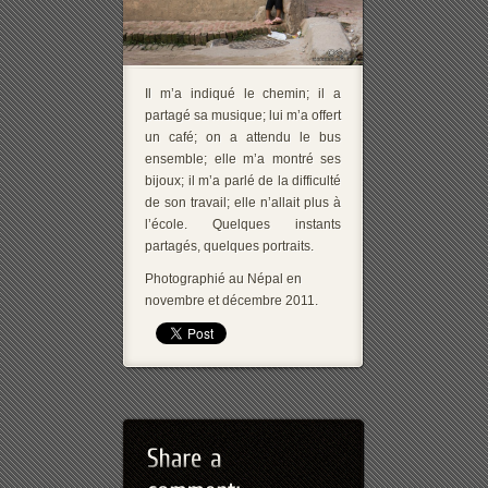
Il m’a indiqué le chemin; il a
partagé sa musique; lui m’a offert
un café; on a attendu le bus
ensemble; elle m’a montré ses
bijoux; il m’a parlé de la difficulté
de son travail; elle n’allait plus à
l’école. Quelques instants
partagés, quelques portraits.
Photographié au Népal en
novembre et décembre 2011.