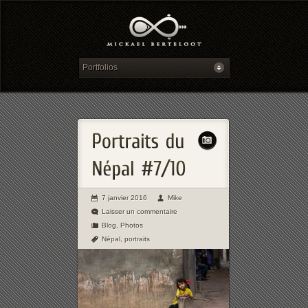
7 janvier 2016
Mike
Laisser un commentaire
Blog
,
Photos
Népal
,
portraits