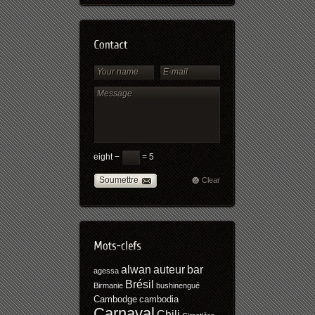
eight −
= 5
Soumettre
Clear
alwan
auteur
bar
agessa
Brésil
Birmanie
bushinengué
Cambodge
cambodia
Carnaval
Chili