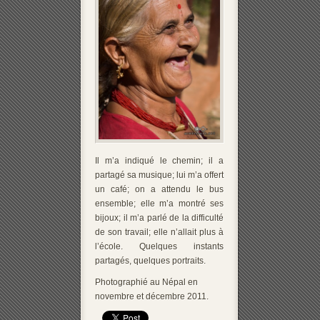
Il m’a indiqué le chemin; il a
partagé sa musique; lui m’a offert
un café; on a attendu le bus
ensemble; elle m’a montré ses
bijoux; il m’a parlé de la difficulté
de son travail; elle n’allait plus à
l’école. Quelques instants
partagés, quelques portraits.
Photographié au Népal en
novembre et décembre 2011.