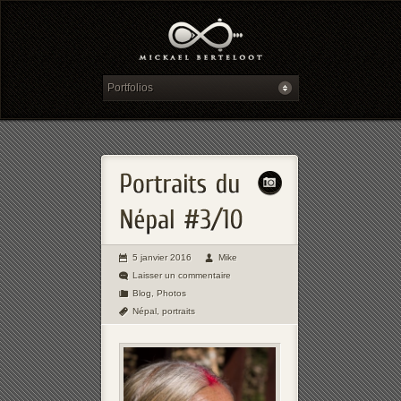
5 janvier 2016
Mike
Laisser un commentaire
Blog
,
Photos
Népal
,
portraits