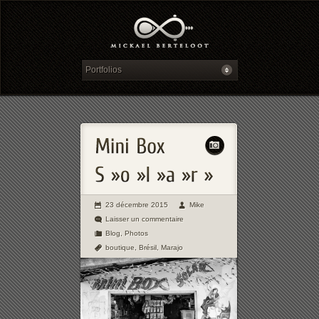
23 décembre 2015
Mike
Laisser un commentaire
Blog
,
Photos
boutique
,
Brésil
,
Marajo