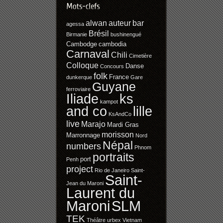
alwan
auteur
bar
agessa
Brésil
Birmanie
bushinengué
Cambodge
cambodia
Carnaval
Chili
Cimetière
Colloque
Danse
Concours
folk
France
dunkerque
Gare
Guyane
ferroviaire
Iliade
ks
kampot
and co
lille
KsAndCo
live
Marajo
Mardi Gras
morisson
Marronnage
Nord
Népal
numbers
Phnom
portraits
port
Penh
project
Rio de Janeiro
Saint-
Saint-
Jean du Maroni
Laurent du
SLM
Maroni
TEK
Théâtre
urbex
Vietnam