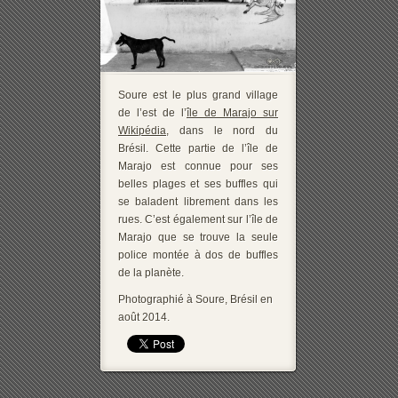
Soure est le plus grand village
de l’est de l’
île de Marajo sur
Wikipédia
, dans le nord du
Brésil. Cette partie de l’île de
Marajo est connue pour ses
belles plages et ses buffles qui
se baladent librement dans les
rues. C’est également sur l’île de
Marajo que se trouve la seule
police montée à dos de buffles
de la planète.
Photographié à Soure, Brésil en
août 2014.