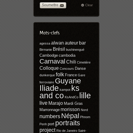
Soumettre
Clear
alwan
auteur
bar
agessa
Brésil
Birmanie
bushinengué
Cambodge
cambodia
Carnaval
Chili
Cimetière
Colloque
Danse
Concours
folk
France
dunkerque
Gare
Guyane
ferroviaire
Iliade
ks
kampot
and co
lille
KsAndCo
live
Marajo
Mardi Gras
morisson
Marronnage
Nord
Népal
numbers
Phnom
portraits
port
Penh
project
Rio de Janeiro
Saint-