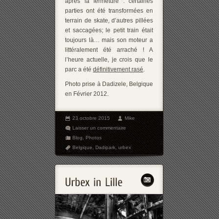
après la fermeture : certaines
parties ont été transformées en
terrain de skate, d’autres pillées
et saccagées; le petit train était
toujours là… mais son moteur a
littéralement été arraché ! A
l’heure actuelle, je crois que le
parc a été
définitivement rasé
.
Photo prise à Dadizele, Belgique
en Février 2012.
23 octobre 2015
Mike
Laisser un commentaire
Blog
,
Photos
Belgique
,
Dadipark
,
urbex