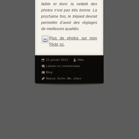
faible et donc la netteté des
photos n’est pas très bonne. La
prochaine fois, le trépied devrait
permettre d’avoir des réglages
de meilleures qualités.
Plus de photos sur mon
Flickr, ici.
22 janvier 2012
Mike
Laisser un commentaire
Blog
filature
,
friche
,
lille
,
urbex