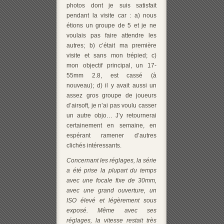
photos dont je suis satisfait
pendant la visite car : a) nous
étions un groupe de 5 et je ne
voulais pas faire attendre les
autres; b) c’était ma première
visite et sans mon trépied; c)
mon objectif principal, un 17-
55mm 2.8, est cassé (à
nouveau); d) il y avait aussi un
assez gros groupe de joueurs
d’airsoft, je n’ai pas voulu casser
un autre objo… J’y retournerai
certainement en semaine, en
espérant ramener d’autres
clichés intéressants.
Concernant les réglages, la série
a été prise la plupart du temps
avec une focale fixe de 30mm,
avec une grand ouverture, un
ISO élevé et légèrement sous
exposé. Même avec ses
réglages, la vitesse restait très