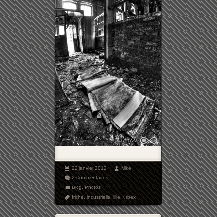
22 janvier 2012
Mike
2 Commentaires
Blog
,
Photos
friche
,
industrielle
,
lille
,
urbex