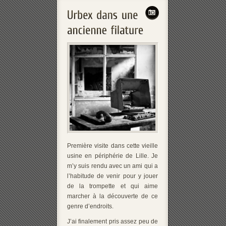
Première visite dans cette vieille
usine en périphérie de Lille. Je
m’y suis rendu avec un ami qui a
l’habitude de venir pour y jouer
de la trompette et qui aime
marcher à la découverte de ce
genre d’endroits.
J’ai finalement pris assez peu de