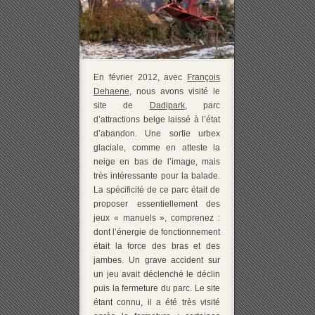
En février 2012, avec
François
Dehaene
, nous avons visité le
site de
Dadipark
, parc
d’attractions belge laissé à l’état
d’abandon. Une sortie urbex
glaciale, comme en atteste la
neige en bas de l’image, mais
très intéressante pour la balade.
La spécificité de ce parc était de
proposer essentiellement des
jeux « manuels », comprenez :
dont l’énergie de fonctionnement
était la force des bras et des
jambes. Un grave accident sur
un jeu avait déclenché le déclin
puis la fermeture du parc. Le site
étant connu, il a été très visité