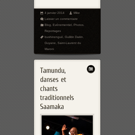
4 janvier 2014
Mike
Laisser un commentaire
Blog
,
Evénementiel
,
Photos
,
Reportages
bushinengué
,
Guilitin Daitin
,
Guyane
,
Saint-Laurent du
Maroni