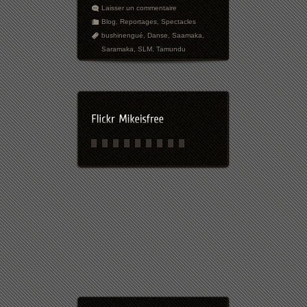
Laisser un commentaire
Blog
,
Reportages
,
Spectacles
bushinengué
,
Danse
,
Saamaka
,
Saramaka
,
SLM
,
Tamundu