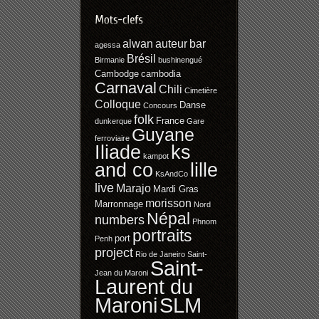
alwan
auteur
bar
agessa
Brésil
Birmanie
bushinengué
Cambodge
cambodia
Carnaval
Chili
Cimetière
Colloque
Danse
Concours
folk
France
dunkerque
Gare
Guyane
ferroviaire
Iliade
ks
kampot
and co
lille
KsAndCo
live
Marajo
Mardi Gras
morisson
Marronnage
Nord
Népal
numbers
Phnom
portraits
port
Penh
project
Rio de Janeiro
Saint-
Saint-
Jean du Maroni
Laurent du
SLM
Maroni