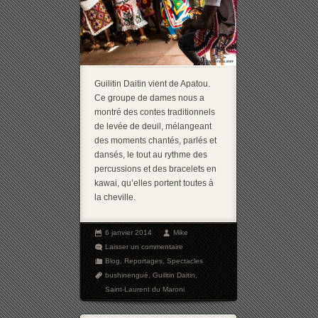
Guilitin Daitin vient de Apatou.
Ce groupe de dames nous a
montré des contes traditionnels
de levée de deuil, mélangeant
des moments chantés, parlés et
dansés, le tout au rythme des
percussions et des bracelets en
kawai, qu’elles portent toutes à
la cheville.
6 janvier 2014
Mike
Laisser un commentaire
Blog
,
Reportages
,
Spectacles
bushinengué
,
Guilitin Daitin
,
Saint-Laurent du Maroni