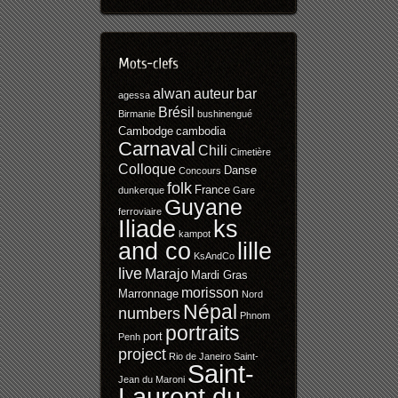
alwan
auteur
bar
agessa
Brésil
Birmanie
bushinengué
Cambodge
cambodia
Carnaval
Chili
Cimetière
Colloque
Danse
Concours
folk
France
dunkerque
Gare
Guyane
ferroviaire
Iliade
ks
kampot
and co
lille
KsAndCo
live
Marajo
Mardi Gras
morisson
Marronnage
Nord
Népal
numbers
Phnom
portraits
port
Penh
project
Rio de Janeiro
Saint-
Saint-
Jean du Maroni
Laurent du