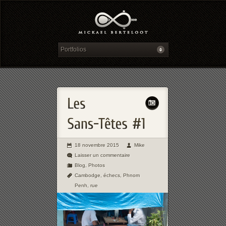
18 novembre 2015
Mike
Laisser un commentaire
Blog
,
Photos
Cambodge
,
échecs
,
Phnom
Penh
,
rue