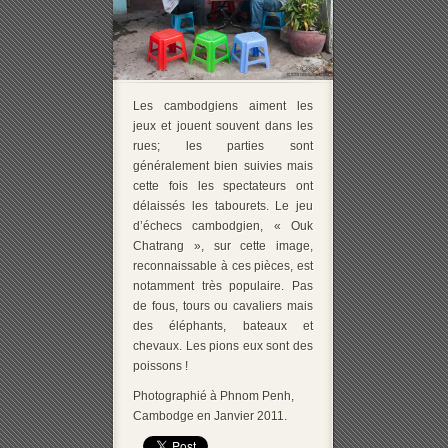
Les cambodgiens aiment les
jeux et jouent souvent dans les
rues; les parties sont
généralement bien suivies mais
cette fois les spectateurs ont
délaissés les tabourets. Le jeu
d’échecs cambodgien, « Ouk
Chatrang », sur cette image,
reconnaissable à ces pièces, est
notamment très populaire. Pas
de fous, tours ou cavaliers mais
des éléphants, bateaux et
chevaux. Les pions eux sont des
poissons !
Photographié à Phnom Penh,
Cambodge en Janvier 2011.